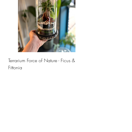
Terrarium Force of Nature - Ficus &
Fittonia
Cena
58,00 €