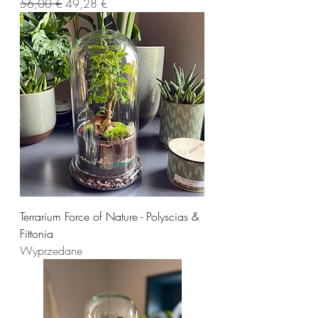
Regularna cena
Cena rabatowa
56,00 €
49,28 €
Terrarium Force of Nature - Polyscias &
Fittonia
Wyprzedane