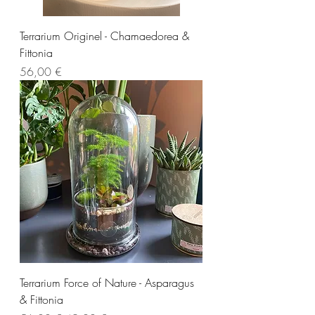
Terrarium Originel - Chamaedorea &
Fittonia
Cena
56,00 €
Terrarium Force of Nature - Asparagus
& Fittonia