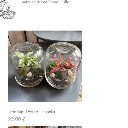
notre atelier en France, Lille.
Terrarium Grace - Fittonia
Cena
25,00 €