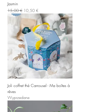
Jasmin
Regularna cena
Cena rabatowa
15,00 €
10,50 €
Joli coffret thé Carrousel - Ma boîtes à
rêves
Wyprzedane