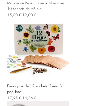
Maison de Noël – Joyeux Noël avec
10 sachets de thé bio
Regularna cena
Cena rabatowa
15,00 €
12,00 €
Enveloppe de 12 sachets - Fleurs à
papillons
Regularna cena
Cena rabatowa
17,95 €
14,36 €