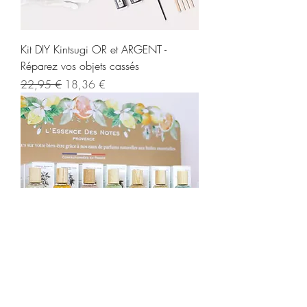
Kit DIY Kintsugi OR et ARGENT -
Réparez vos objets cassés
Regularna cena
Cena rabatowa
22,95 €
18,36 €
EAU DE PARFUM- L'essence des notes (
7 parfums )