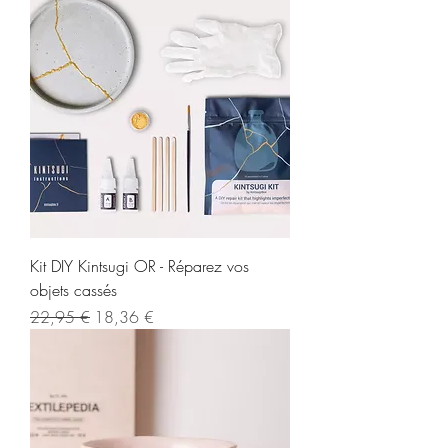
Kit DIY Kintsugi OR - Réparez vos
objets cassés
Regularna cena
Cena rabatowa
22,95 €
18,36 €