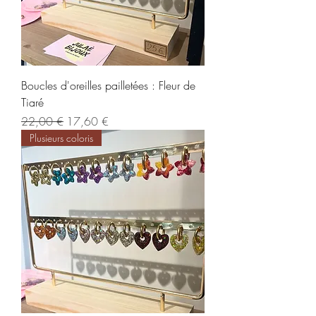
Boucles d'oreilles pailletées : Fleur de
Tiaré
Regularna cena
Cena rabatowa
22,00 €
17,60 €
Plusieurs coloris