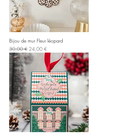
Bijou de mur Fleur léopard
Regularna cena
Cena rabatowa
30,00 €
24,00 €