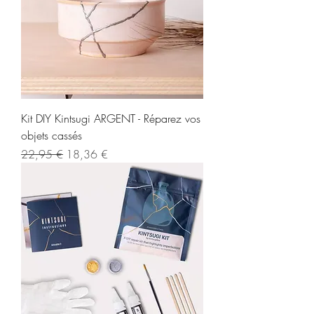
Kit DIY Kintsugi ARGENT - Réparez vos
objets cassés
Regularna cena
Cena rabatowa
22,95 €
18,36 €