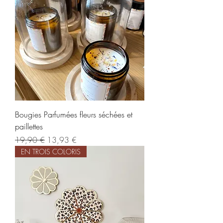
Bougies Parfumées fleurs séchées et
paillettes
Regularna cena
Cena rabatowa
19,90 €
13,93 €
EN TROIS COLORIS