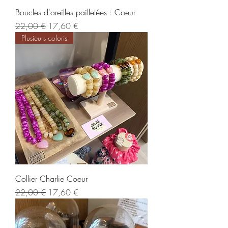
Boucles d'oreilles pailletées : Coeur
Regularna cena
Cena rabatowa
22,00 €
17,60 €
Plusieurs coloris
Collier Charlie Coeur
Regularna cena
Cena rabatowa
22,00 €
17,60 €